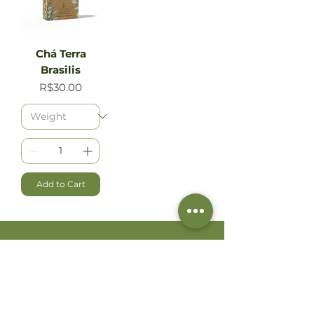
Chá Terra
Brasilis
Price
R$30.00
Add to Cart
Prazo para postagem em até 48 horas