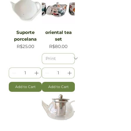
Suporte
oriental tea
porcelana
set
Price
Price
R$25.00
R$80.00
Add to Cart
Add to Cart