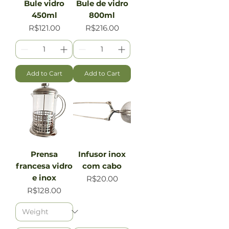
Bule vidro
Bule de vidro
450ml
800ml
Price
Price
R$121.00
R$216.00
Add to Cart
Add to Cart
Prensa
Infusor inox
francesa vidro
com cabo
e inox
Price
R$20.00
Price
R$128.00