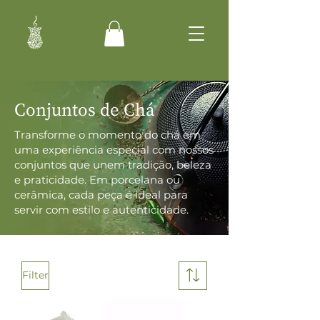
Conjuntos de Chá
Transforme o momento do chá em
uma experiência especial com nossos
conjuntos que unem tradição, beleza
e praticidade. Em porcelana ou
cerâmica, cada peça é ideal para
servir com estilo e autenticidade.
Filter