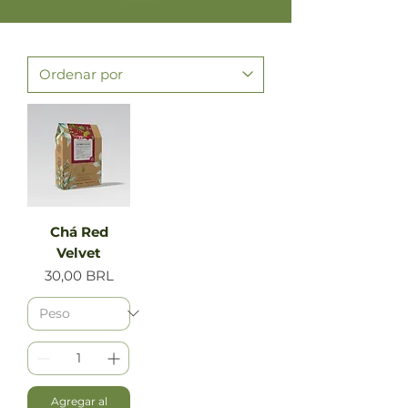
Chá Red
Velvet
Precio
30,00 BRL
Agregar al