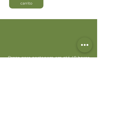
carrito
Prazo para postagem em até 48 horas
Ambiente 100% Seguro.
Suas informações são protegidas por
Criptografia SSL 256-Bit.
Termos e Politicas de privacidade e
compras
CHAGRAN
CNPJ:
42.100.629
/0001-53
Dirección: Av. Humberto Monte, S/N.
Campus do Pici - Padetec. Fortaleza/CE
Teléfono:
+55 (85) 99238-0317
/ @chagranbr
Fecha límite para publicar dentro de las