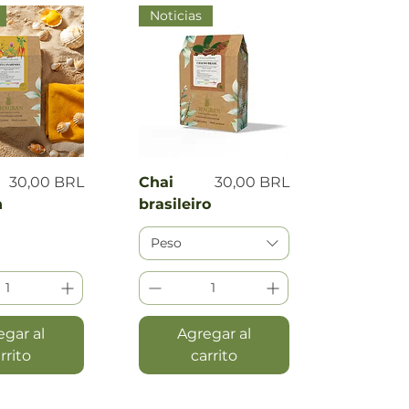
Noticias
a rápida
Vista rápida
Precio
Precio
30,00 BRL
Chai
30,00 BRL
h
brasileiro
Peso
egar al
Agregar al
rrito
carrito