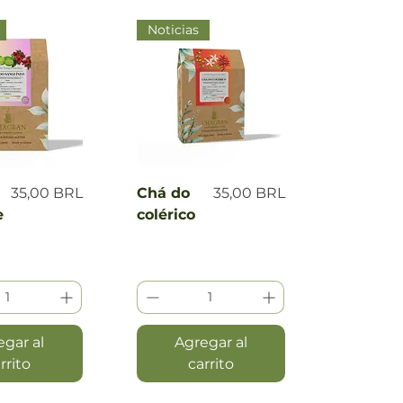
Noticias
a rápida
Vista rápida
Precio
Precio
35,00 BRL
Chá do
35,00 BRL
e
colérico
egar al
Agregar al
rrito
carrito