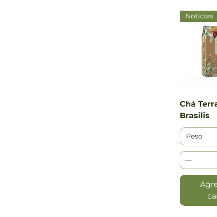
15 BRL
216 BRL
Noticias
Vista
Chá Terr
Brasilis
Peso
Agre
ca