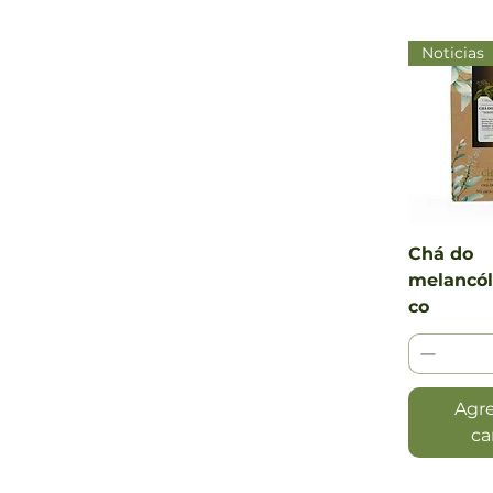
Noticias
Vista
Chá do
melancól
co
Agre
ca