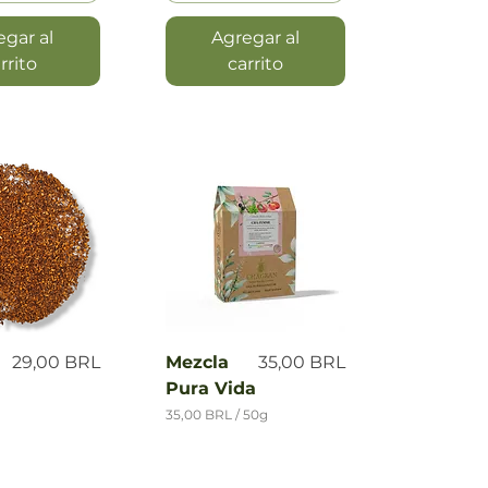
egar al
Agregar al
rrito
carrito
a rápida
Vista rápida
Precio
Precio
29,00 BRL
Mezcla
35,00 BRL
Pura Vida
35,00 BRL
/
50g
3
5
,
0