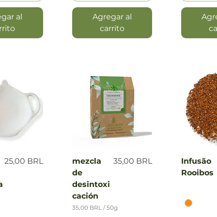
gar al
Agregar al
Agr
rrito
carrito
ca
 rápida
Vista rápida
Vist
Precio
Precio
25,00 BRL
mezcla
35,00 BRL
Infusão
de
Rooibos
a
desintoxi
cación
35,00 BRL
/
50g
3