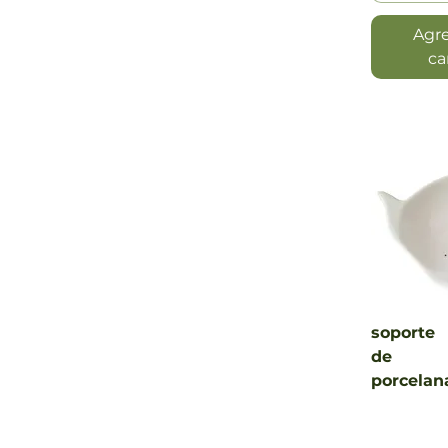
Agre
ca
Vista
soporte
de
porcelan