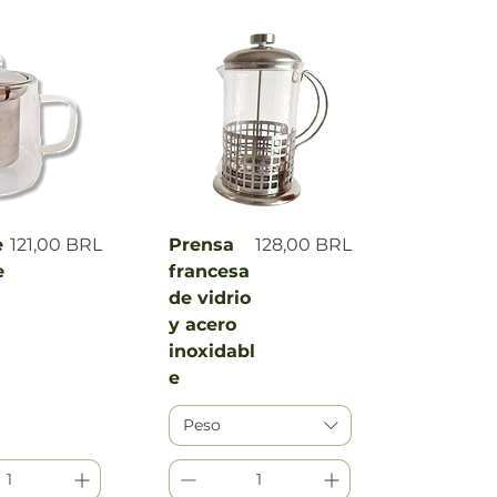
a rápida
Vista rápida
Precio
Precio
e
121,00 BRL
Prensa
128,00 BRL
e
francesa
de vidrio
y acero
inoxidabl
e
Peso