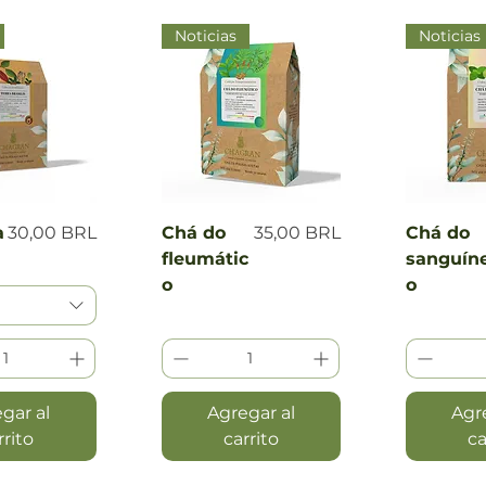
Noticias
Noticias
 rápida
Vista rápida
Vist
Precio
Precio
a
30,00 BRL
Chá do
35,00 BRL
Chá do
fleumátic
sanguín
o
o
gar al
Agregar al
Agr
rrito
carrito
ca