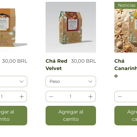
Noticias
 rápida
Vista rápida
Vist
Precio
Precio
30,00 BRL
Chá Red
30,00 BRL
Chá
Velvet
Canarin
o
Peso
gar al
Agregar al
Agr
rrito
carrito
ca