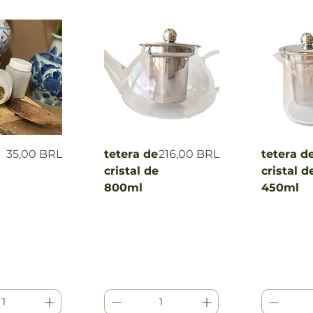
 rápida
Vista rápida
Vist
Precio
Precio
35,00 BRL
tetera de
216,00 BRL
tetera d
cristal de
cristal d
800ml
450ml