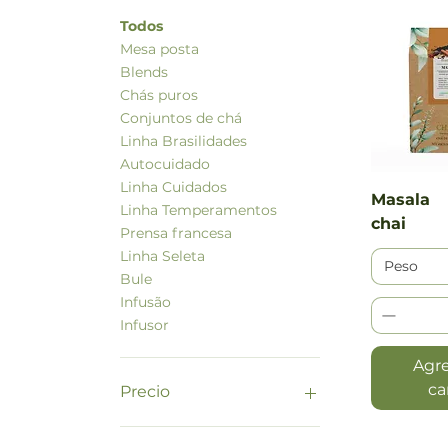
Todos
Mesa posta
Blends
Chás puros
Conjuntos de chá
Linha Brasilidades
Autocuidado
Linha Cuidados
Vista
Masala
Linha Temperamentos
chai
Prensa francesa
Linha Seleta
Peso
Bule
Infusão
Infusor
Agre
ca
Precio