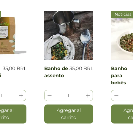
Noticias
 rápida
Vista rápida
Vist
Precio
Precio
35,00 BRL
Banho de
35,00 BRL
Banho
i
assento
para
bebês
gar al
Agregar al
Agr
rrito
carrito
ca