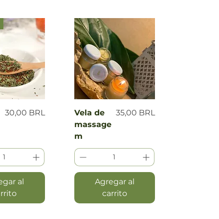
a rápida
Vista rápida
Precio
Precio
30,00 BRL
Vela de
35,00 BRL
massage
m
egar al
Agregar al
rrito
carrito