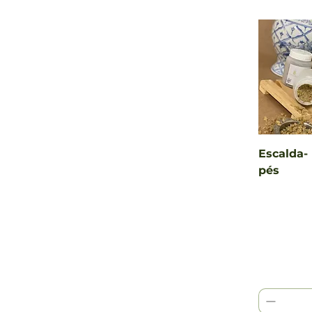
Vista
Escalda-
pés